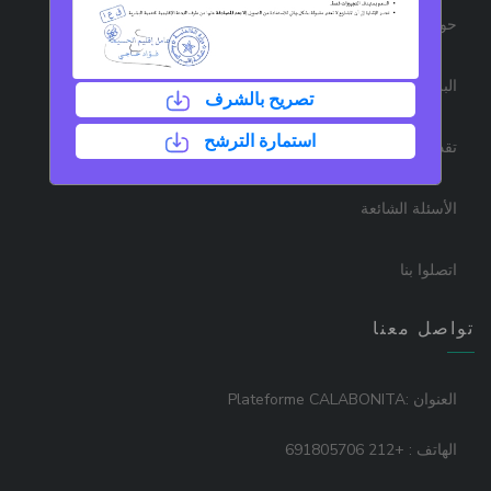
حول إرشاد
البرنامج
تصريح بالشرف
استمارة الترشح
تقديم المشروع
الأسئلة الشائعة
اتصلوا بنا
تواصل معنا
العنوان :Plateforme CALABONITA
الهاتف : +212 691805706